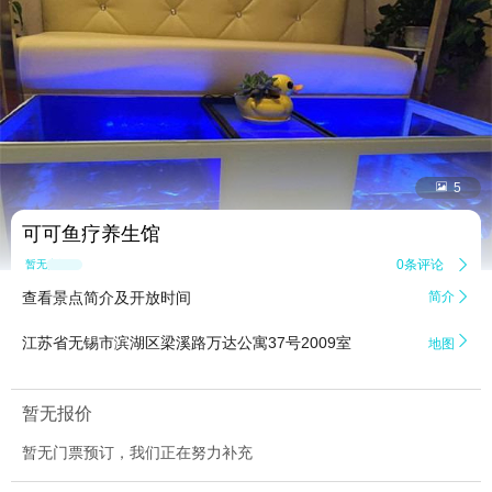


5
可可鱼疗养生馆
0条评论

暂无点评
查看景点简介及开放时间
简介


江苏省无锡市滨湖区梁溪路万达公寓37号2009室
地图
暂无报价
暂无门票预订，我们正在努力补充