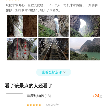
玩的非常开心，全程无购物，一车6个人，司机非常热情，一路讲解，
拍照，安排的时间也好，错开了大团队。
查看全部点评

看了该景点的人还看了
24
重庆动物园
(4A)
¥
起
728条评论

