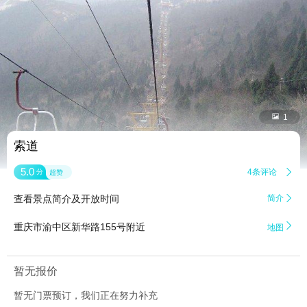


1
索道
5.0
4条评论

分
超赞
查看景点简介及开放时间
简介


重庆市渝中区新华路155号附近
地图
暂无报价
暂无门票预订，我们正在努力补充