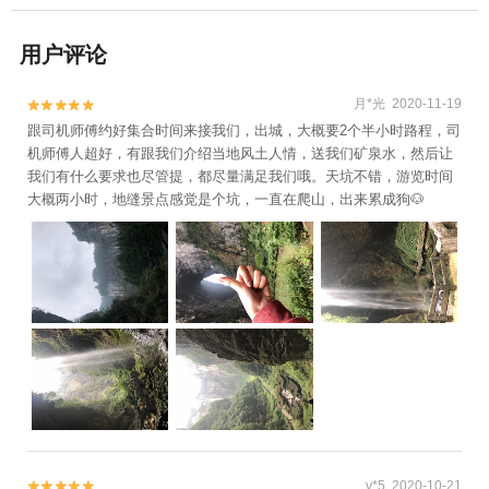
用户评论
月*光 2020-11-19


跟司机师傅约好集合时间来接我们，出城，大概要2个半小时路程，司
机师傅人超好，有跟我们介绍当地风土人情，送我们矿泉水，然后让
我们有什么要求也尽管提，都尽量满足我们哦。天坑不错，游览时间
大概两小时，地缝景点感觉是个坑，一直在爬山，出来累成狗🐶
v*5 2020-10-21

