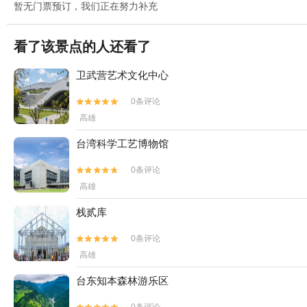
暂无门票预订，我们正在努力补充
看了该景点的人还看了
卫武营艺术文化中心
0条评论


高雄
台湾科学工艺博物馆
0条评论


高雄
栈贰库
0条评论


高雄
台东知本森林游乐区