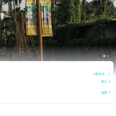

1
0条评论

简介


地图