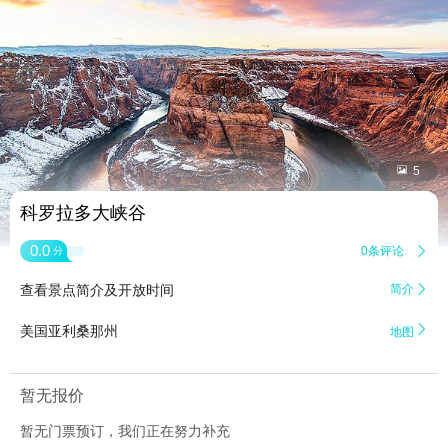


5
科罗拉多大峡谷
0.0
0条评论

分
查看景点简介及开放时间
简介


美国亚利桑那州
地图
暂无报价
暂无门票预订，我们正在努力补充