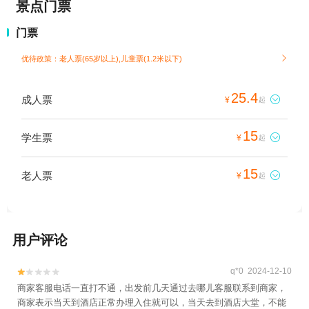
景点门票
门票
优待政策：老人票(65岁以上),儿童票(1.2米以下)

25.4
成人票

¥
起
15
学生票

¥
起
15
老人票

¥
起
用户评论
q*0 2024-12-10


商家客服电话一直打不通，出发前几天通过去哪儿客服联系到商家，
商家表示当天到酒店正常办理入住就可以，当天去到酒店大堂，不能