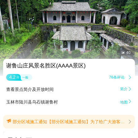


40
谢鲁山庄风景名胜区(AAAA景区)
4.2
76条评论

分
一般
查看景点简介及开放时间
简介


玉林市陆川县乌石镇谢鲁村
地图

部分区域施工通知【部分区域施工通知】为了给广大游客带来更安全、舒适、优质的游览体验，景区近期将逐一对[文物主体建筑:山门、湖隐轩、廊亭、树人堂。亭阁建筑:半山亭、留墨亭、倚云亭、棠阴亭、听松涛阁]进行服务设施升级修缮。施工期间可能给您带来的不便，我们深表歉意，并请您配合注意以下事项:一、施工时间[2026年05月18日]至[2026年11月30日](如遇恶劣天气，工期顺延)二、施工区域：根据现场标识，已在现场设置围拦及标识牌。三、安全须知1.请勿进入施工区域:为保障您的安全，请务必远离围挡、脚手架及施工机械，不要在施工区域逗留、围观或拍照。2.注意绕行指引:部分路段可能临时封闭或变窄，请按照现场设置的警示牌和警戒线止步。3.照看好随行人员:请尤其看护好老人与儿童，途经施工附近路段时请快速通过，切勿追行走逐打闹。4.防范高空坠物:如遇高空作业，请留意上方提醒，快速通过作业区下方。四、游览调整施工期间您可以前往现场咨询工作人员，正常开放核心观景区域，不影响主要游览体验。五、温馨提示1.施工会产生短暂噪音，建议您经过相关路段时避开绕行。2.如您在游览中遇到任何问题，请联系现场佩戴工牌的工作人员。短暂的打扰，是为了长久的惊艳。感谢您的理解与配合！(提示有效期2026/6/4至2026/11/30)
