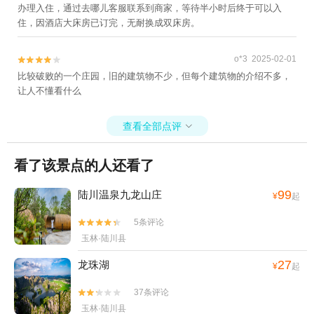
办理入住，通过去哪儿客服联系到商家，等待半小时后终于可以入
住，因酒店大床房已订完，无耐换成双床房。
o*3 2025-02-01


比较破败的一个庄园，旧的建筑物不少，但每个建筑物的介绍不多，
让人不懂看什么
查看全部点评

看了该景点的人还看了
99
陆川温泉九龙山庄
¥
起
5条评论


玉林·陆川县
27
龙珠湖
¥
起
37条评论


玉林·陆川县