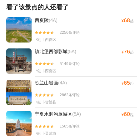
看了该景点的人还看了
68
西夏陵
(4A)
¥
起
2256条评论


银川·西夏区
76
镇北堡西部影城
(5A)
¥
起
5149条评论


银川·西夏区
65
贺兰山岩画
(4A)
¥
起
2862条评论


银川·贺兰县
60
宁夏水洞沟旅游区
(5A)
¥
起
1565条评论


银川·灵武市