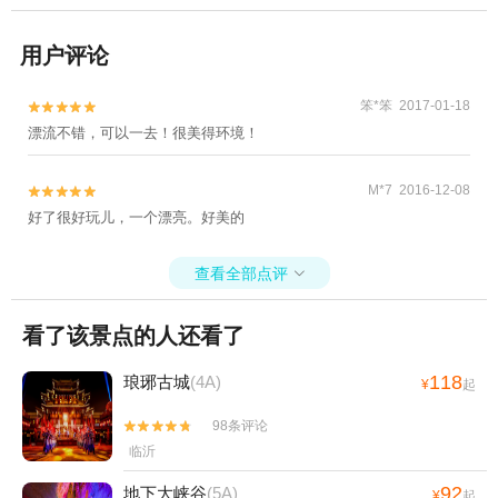
用户评论
笨*笨 2017-01-18


漂流不错，可以一去！很美得环境！
M*7 2016-12-08


好了很好玩儿，一个漂亮。好美的
查看全部点评

看了该景点的人还看了
118
琅琊古城
(4A)
¥
起
98条评论


临沂
92
地下大峡谷
(5A)
¥
起