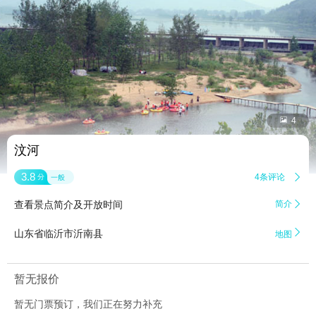


4
汶河
3.8
4条评论

分
一般
查看景点简介及开放时间
简介


山东省临沂市沂南县
地图
暂无报价
暂无门票预订，我们正在努力补充