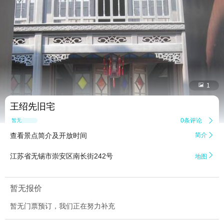


1
王绍先旧宅
0条评论

暂无点评
查看景点简介及开放时间
简介


江苏省无锡市崇安区南长街242号
地图
暂无报价
暂无门票预订，我们正在努力补充