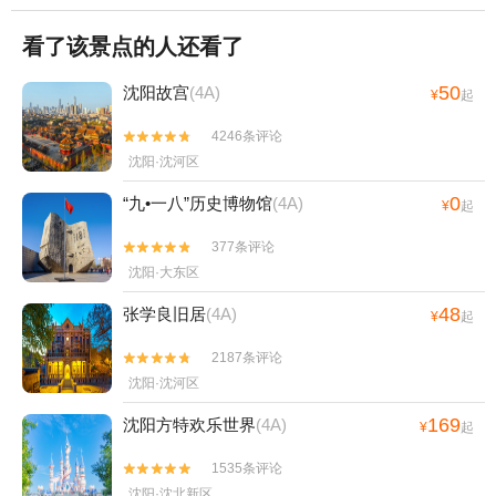
看了该景点的人还看了
50
沈阳故宫
(4A)
¥
起
4246条评论


沈阳·沈河区
0
“九•一八”历史博物馆
(4A)
¥
起
377条评论


沈阳·大东区
48
张学良旧居
(4A)
¥
起
2187条评论


沈阳·沈河区
169
沈阳方特欢乐世界
(4A)
¥
起
1535条评论


沈阳·沈北新区