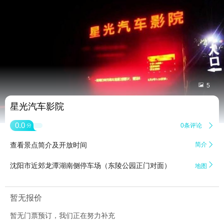


5
星光汽车影院
0.0
0条评论

分
查看景点简介及开放时间
简介


沈阳市近郊龙潭湖南侧停车场（东陵公园正门对面）
地图
暂无报价
暂无门票预订，我们正在努力补充