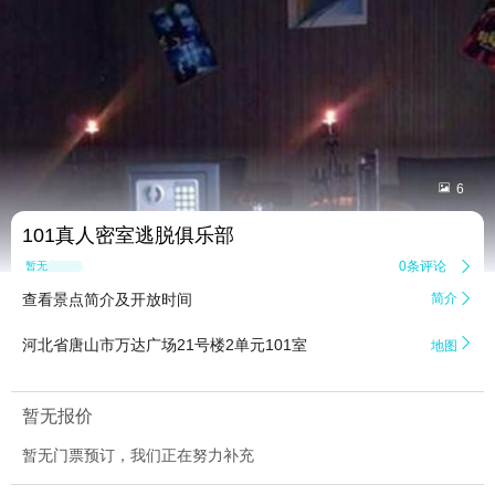


6
101真人密室逃脱俱乐部
0条评论

暂无点评
查看景点简介及开放时间
简介


河北省唐山市万达广场21号楼2单元101室
地图
暂无报价
暂无门票预订，我们正在努力补充