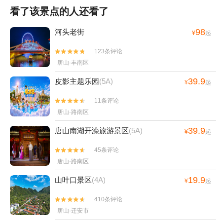
看了该景点的人还看了
98
河头老街
¥
起
123条评论


唐山·丰南区
39.9
皮影主题乐园
(5A)
¥
起
11条评论


唐山·路南区
39.9
唐山南湖开滦旅游景区
(5A)
¥
起
45条评论


唐山·路南区
19.9
山叶口景区
(4A)
¥
起
410条评论


唐山·迁安市