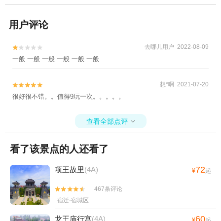
用户评论
去哪儿用户 2022-08-09


一般 一般 一般 一般 一般 一般
想*啊 2021-07-20


很好很不错。。值得9玩一次。。。。。
查看全部点评

看了该景点的人还看了
72
项王故里
(4A)
¥
起
467条评论


宿迁·宿城区
60
龙王庙行宫
(4A)
¥
起