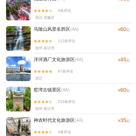
4条评论


宿迁·宿豫区
60
马陵山风景名胜区
(4A)
¥
起
112条评论


徐州·新沂市
45
洋河酒厂文化旅游区
(4A)
¥
起
67条评论


宿迁
60
窑湾古镇景区
(4A)
¥
起
513条评论


徐州·新沂市
35
神农时代文化旅游区
(4A)
¥
起
0条评论

