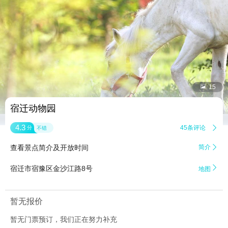


15
宿迁动物园
4.3
45条评论

分
不错
查看景点简介及开放时间
简介


宿迁市宿豫区金沙江路8号
地图
暂无报价
暂无门票预订，我们正在努力补充