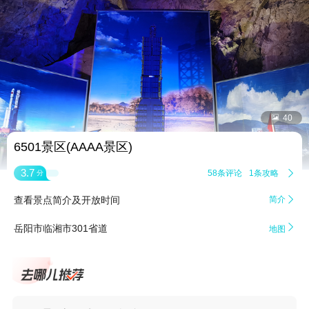


40
6501景区(AAAA景区)
3.7
58条评论
1条攻略

分
查看景点简介及开放时间
简介


岳阳市临湘市301省道
地图