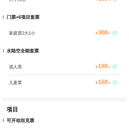
门票+6项目套票
368
家庭票2大1小

¥
起
水陆空全能套票
198
成人票

¥
起
168
儿童票

¥
起
项目
可开动坦克票