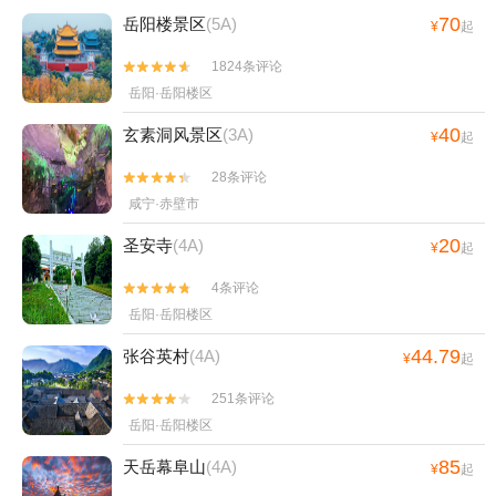
70
岳阳楼景区
(5A)
¥
起
1824条评论


岳阳·岳阳楼区
40
玄素洞风景区
(3A)
¥
起
28条评论


咸宁·赤壁市
20
圣安寺
(4A)
¥
起
4条评论


岳阳·岳阳楼区
44.79
张谷英村
(4A)
¥
起
251条评论


岳阳·岳阳楼区
85
天岳幕阜山
(4A)
¥
起