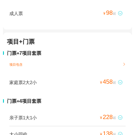
98
成人票

¥
起
项目+门票
门票+7项目套票
项目包含

458
家庭票2大2小

¥
起
门票+4项目套票
228
亲子票1大1小

¥
起
138
大小同价

¥
起