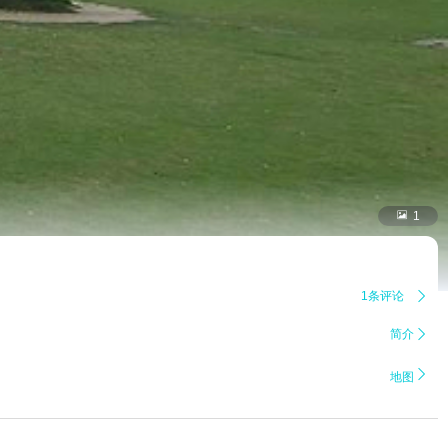

1
1条评论

简介


地图