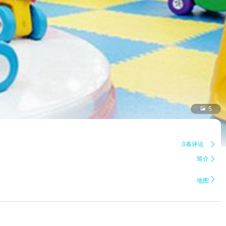

5
0条评论

简介


地图