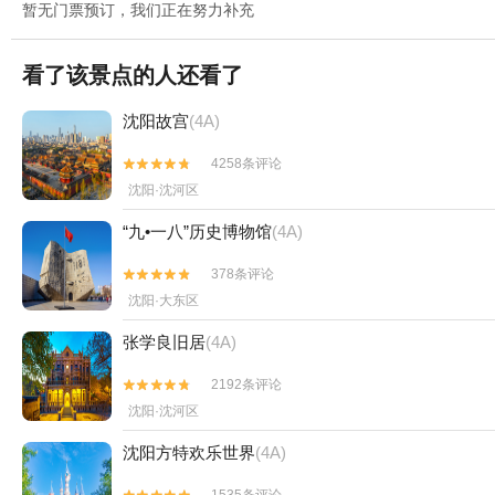
暂无门票预订，我们正在努力补充
看了该景点的人还看了
沈阳故宫
(4A)
4258条评论


沈阳·沈河区
“九•一八”历史博物馆
(4A)
378条评论


沈阳·大东区
张学良旧居
(4A)
2192条评论


沈阳·沈河区
沈阳方特欢乐世界
(4A)