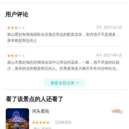
用户评论
A*x 2017-11-13


唐山曹妃甸渤海国际会议酒店旁边的配套温泉，室内池子不是很多，
基本都是附近的人
A*x 2017-08-13


唐山市曹妃甸区的渤海会议中心旁边的温泉，一般，池子开放的比较
少，基本的去的都是附近的人。距离唐海县大概开车有15分钟左右。
查看全部点评

看了该景点的人还看了
98
河头老街
¥
起
123条评论

