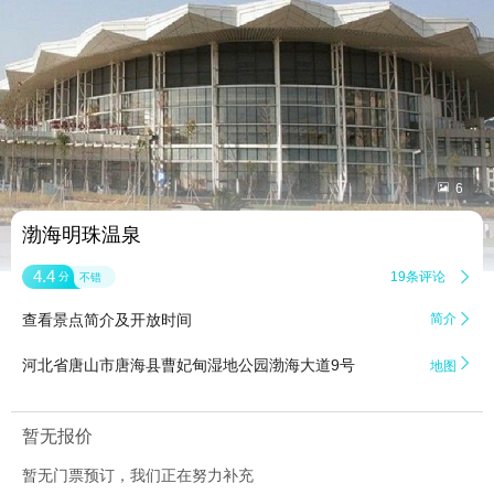


6
渤海明珠温泉
4.4
19条评论

分
不错
查看景点简介及开放时间
简介


河北省唐山市唐海县曹妃甸湿地公园渤海大道9号
地图
暂无报价
暂无门票预订，我们正在努力补充