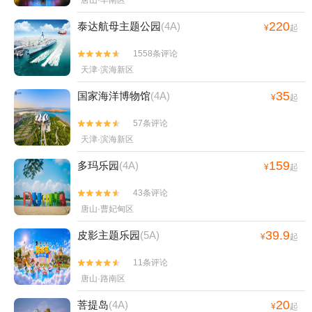
唐山·丰南区
220
泰达航母主题公园
(4A)
¥
起
1558条评论


天津·滨海新区
35
国家海洋博物馆
(4A)
¥
起
57条评论


天津·滨海新区
159
多玛乐园
(4A)
¥
起
43条评论


唐山·曹妃甸区
39.9
皮影主题乐园
(5A)
¥
起
11条评论


唐山·路南区
20
菩提岛
(4A)
¥
起