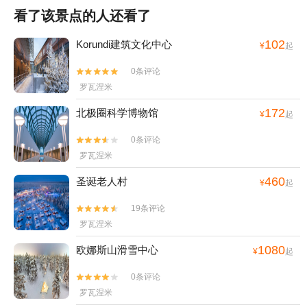
看了该景点的人还看了
102
Korundi建筑文化中心
¥
起
0条评论


罗瓦涅米
172
北极圈科学博物馆
¥
起
0条评论


罗瓦涅米
460
圣诞老人村
¥
起
19条评论


罗瓦涅米
1080
欧娜斯山滑雪中心
¥
起
0条评论


罗瓦涅米