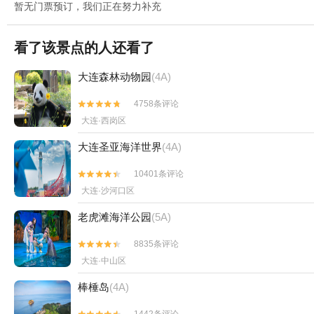
暂无门票预订，我们正在努力补充
看了该景点的人还看了
大连森林动物园
(4A)
4758条评论


大连·西岗区
大连圣亚海洋世界
(4A)
10401条评论


大连·沙河口区
老虎滩海洋公园
(5A)
8835条评论


大连·中山区
棒棰岛
(4A)