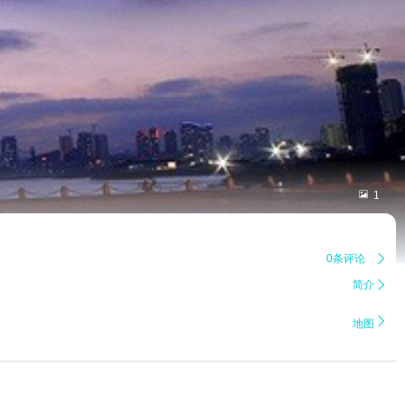

1
0条评论

简介


地图