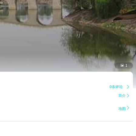

1
0条评论

简介


地图