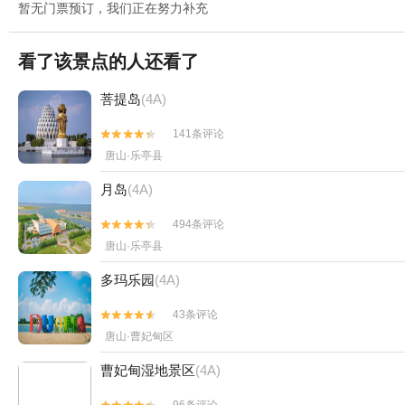
暂无门票预订，我们正在努力补充
看了该景点的人还看了
菩提岛
(4A)
141条评论


唐山·乐亭县
月岛
(4A)
494条评论


唐山·乐亭县
多玛乐园
(4A)
43条评论


唐山·曹妃甸区
曹妃甸湿地景区
(4A)