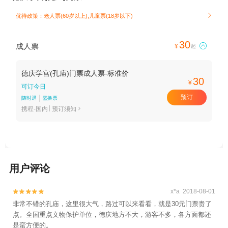
优待政策：老人票(60岁以上),儿童票(18岁以下)

30
成人票

¥
起
德庆学宫(孔庙)门票成人票-标准价
30
¥
可订今日
预订
随时退
需换票
携程-国内
预订须知

用户评论
x*a 2018-08-01


非常不错的孔庙，这里很大气，路过可以来看看，就是30元门票贵了
点。全国重点文物保护单位，德庆地方不大，游客不多，各方面都还
是蛮方便的。