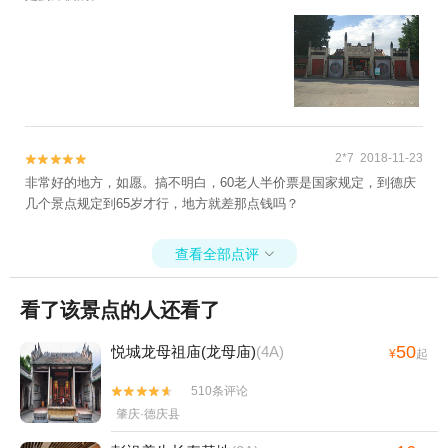
2*7 2018-11-23


非常好的地方，如愿。搞不明白，60老人半价票是国家规定，到德庆
几个景点规定到65岁才行，地方就差那点钱吗？
查看全部点评

看了该景点的人还看了
50
悦城龙母祖庙(龙母庙)
(4A)
¥
起
510条评论


肇庆·德庆县