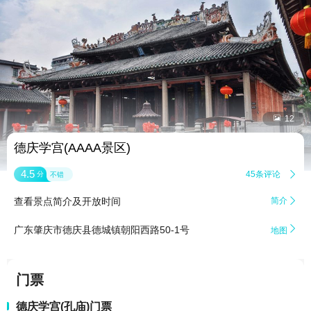


12
德庆学宫(AAAA景区)
4.5
45条评论

分
不错
查看景点简介及开放时间
简介


广东肇庆市德庆县德城镇朝阳西路50-1号
地图
门票
德庆学宫(孔庙)门票