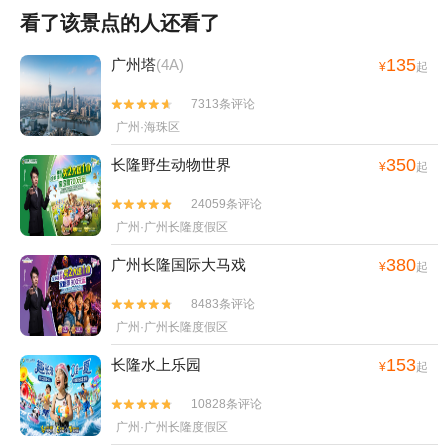
看了该景点的人还看了
135
广州塔
(4A)
¥
起
7313条评论


广州·海珠区
350
长隆野生动物世界
¥
起
24059条评论


广州·广州长隆度假区
380
广州长隆国际大马戏
¥
起
8483条评论


广州·广州长隆度假区
153
长隆水上乐园
¥
起
10828条评论


广州·广州长隆度假区