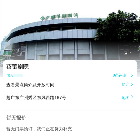


7
蓓蕾剧院
0条评论

暂无点评
查看景点简介及开放时间
简介


越广东广州秀区东风西路167号
地图
暂无报价
暂无门票预订，我们正在努力补充