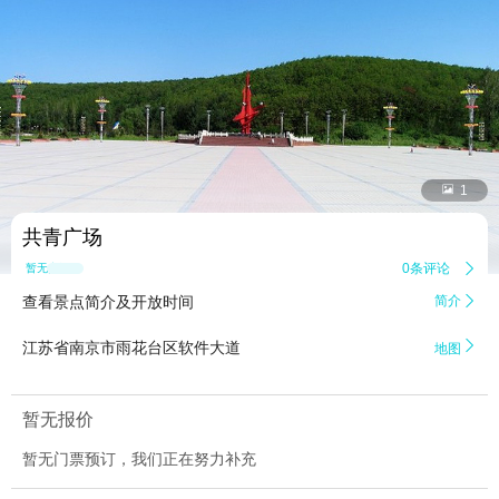


1
共青广场
0条评论

暂无点评
查看景点简介及开放时间
简介


江苏省南京市雨花台区软件大道
地图
暂无报价
暂无门票预订，我们正在努力补充