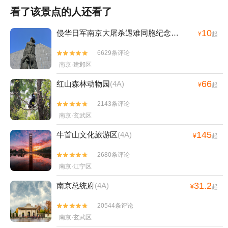
看了该景点的人还看了
10
侵华日军南京大屠杀遇难同胞纪念馆
(4A)
¥
起
6629条评论


南京·建邺区
66
红山森林动物园
(4A)
¥
起
2143条评论


南京·玄武区
145
牛首山文化旅游区
(4A)
¥
起
2680条评论


南京·江宁区
31.2
南京总统府
(4A)
¥
起
20544条评论


南京·玄武区