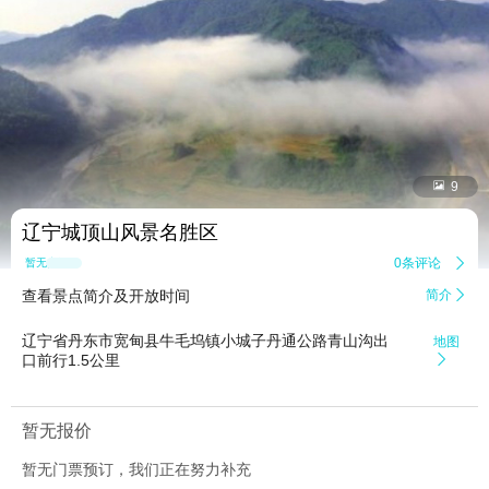


9
辽宁城顶山风景名胜区
0条评论

暂无点评
查看景点简介及开放时间
简介

辽宁省丹东市宽甸县牛毛坞镇小城子丹通公路青山沟出
地图
口前行1.5公里

暂无报价
暂无门票预订，我们正在努力补充