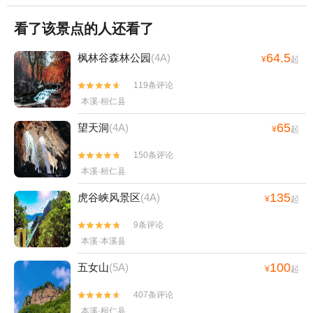
看了该景点的人还看了
64.5
枫林谷森林公园
(4A)
¥
起
119条评论


本溪·桓仁县
65
望天洞
(4A)
¥
起
150条评论


本溪·桓仁县
135
虎谷峡风景区
(4A)
¥
起
9条评论


本溪·本溪县
100
五女山
(5A)
¥
起
407条评论


本溪·桓仁县