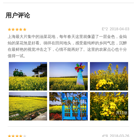
用户评论
E*2 2018-04-03


上海最大片集中的油菜花地，每年春天这里就像鎏了一层金色，金灿
灿的菜花煞是好看。徜徉在田间地头，感受最纯粹的乡间气息，沉醉
在最鲜艳的视觉冲击之下，心情不能再好了。这里的农家点心也十分
值得一试。
共11张
d*8 2018-03-26

