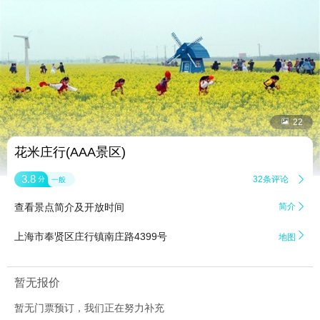


22
花米庄行(AAA景区)
3.8
32条评论

分
一般
查看景点简介及开放时间
简介


上海市奉贤区庄行镇南庄路4399号
地图
暂无报价
暂无门票预订，我们正在努力补充