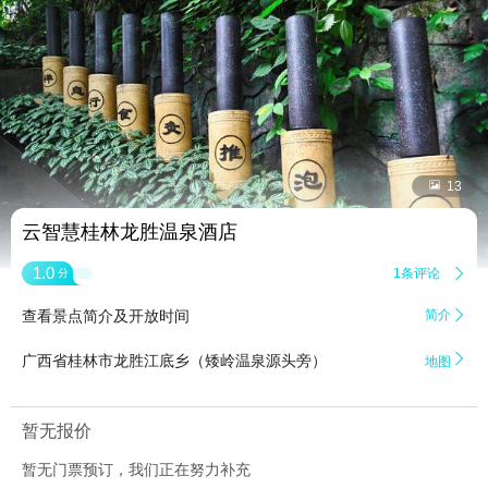


13
云智慧桂林龙胜温泉酒店
1.0
1条评论

分
查看景点简介及开放时间
简介


广西省桂林市龙胜江底乡（矮岭温泉源头旁）
地图
暂无报价
暂无门票预订，我们正在努力补充