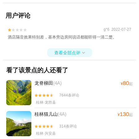
用户评论
g*6 2022-07-27


酒店隔音效果特别差，基本旁边房间说话都能听得一清二楚。
查看全部点评

看了该景点的人还看了
80
龙脊梯田
(4A)
¥
起
7644条评论


桂林·龙胜县
130
桂林猫儿山
(4A)
¥
起
314条评论


桂林·兴安县