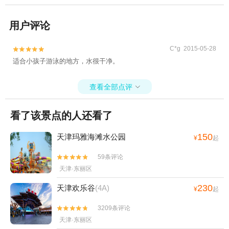
用户评论
C*g 2015-05-28


适合小孩子游泳的地方，水很干净。
查看全部点评

看了该景点的人还看了
150
天津玛雅海滩水公园
¥
起
59条评论


天津·东丽区
230
天津欢乐谷
(4A)
¥
起
3209条评论


天津·东丽区