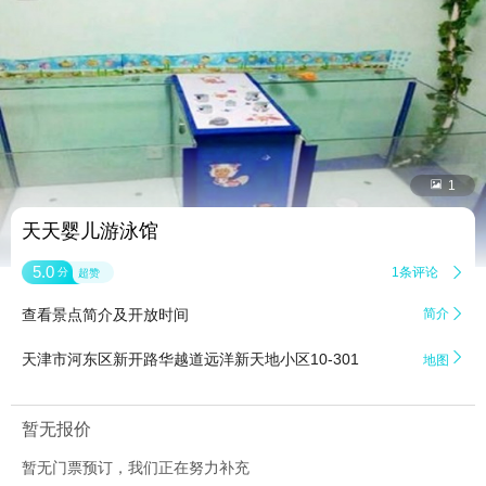


1
天天婴儿游泳馆
5.0
1条评论

分
超赞
查看景点简介及开放时间
简介


天津市河东区新开路华越道远洋新天地小区10-301
地图
暂无报价
暂无门票预订，我们正在努力补充