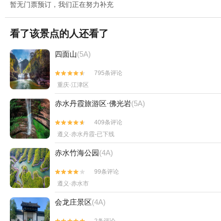
暂无门票预订，我们正在努力补充
看了该景点的人还看了
四面山
(5A)
795条评论


重庆·江津区
赤水丹霞旅游区·佛光岩
(5A)
409条评论


遵义·赤水丹霞-已下线
赤水竹海公园
(4A)
99条评论


遵义·赤水市
会龙庄景区
(4A)