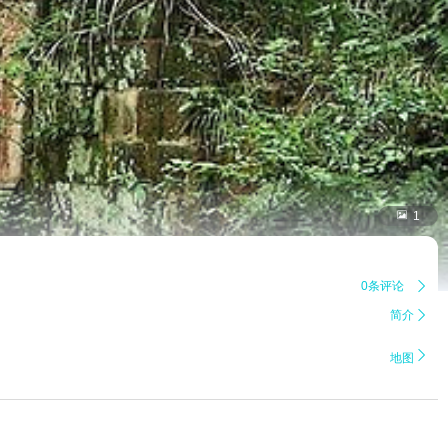

1
0条评论

简介


地图