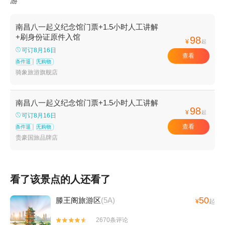
游
南昌八一起义纪念馆门票+1.5小时人工讲解
+刷身份证原件入馆
98
¥
起
可订8月16日
查看
条件退
无购物
骑象旅游旗舰店
南昌八一起义纪念馆门票+1.5小时人工讲解
98
¥
起
可订8月16日
查看
条件退
无购物
贵豪国旅品牌店
看了该景点的人还看了
50
滕王阁旅游区
(5A)
¥
起
2670条评论

