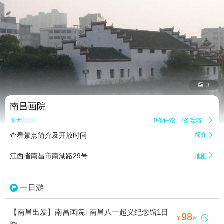


3
南昌画院
0条评论
2条攻略

暂无点评
查看景点简介及开放时间
简介


江西省南昌市南湖路29号
地图
一日游
【南昌出发】南昌画院+南昌八一起义纪念馆1日
98

¥
起