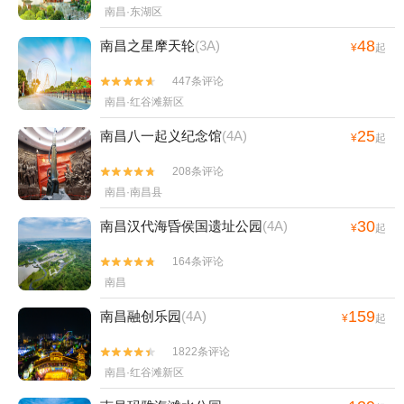
南昌·东湖区
48
南昌之星摩天轮
(3A)
¥
起
447条评论


南昌·红谷滩新区
25
南昌八一起义纪念馆
(4A)
¥
起
208条评论


南昌·南昌县
30
南昌汉代海昏侯国遗址公园
(4A)
¥
起
164条评论


南昌
159
南昌融创乐园
(4A)
¥
起
1822条评论


南昌·红谷滩新区