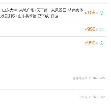
+山东大学+泉城广场+天下第一泉风景区+济南奥体
158

¥
起
式戏剧剧场+山东美术馆-已下线1日游
990

¥
起
990

¥
起
去哪儿用户 2026-06-05
张*卉 2026-05-02