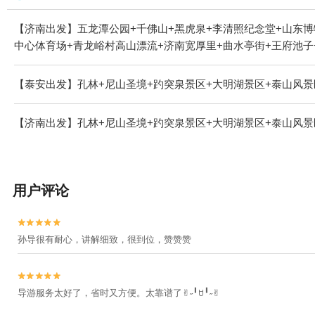
【济南出发】五龙潭公园+千佛山+黑虎泉+李清照纪念堂+山东博
中心体育场+青龙峪村高山漂流+济南宽厚里+曲水亭街+王府池子+
【泰安出发】孔林+尼山圣境+趵突泉景区+大明湖景区+泰山风景
【济南出发】孔林+尼山圣境+趵突泉景区+大明湖景区+泰山风景
用户评论


孙导很有耐心，讲解细致，很到位，赞赞赞


导游服务太好了，省时又方便。太靠谱了✌︎˶╹ꇴ╹˶✌︎