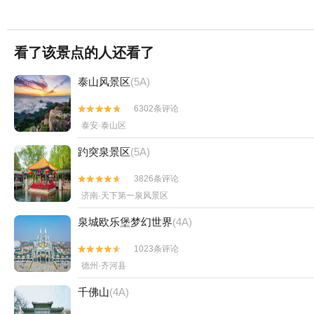
看了该景点的人还看了
泰山风景区
(5A)
6302条评论


泰安·泰山区
趵突泉景区
(5A)
3826条评论


济南·天下第一泉风景区
泉城欧乐堡梦幻世界
(4A)
1023条评论


德州·齐河县
千佛山
(4A)