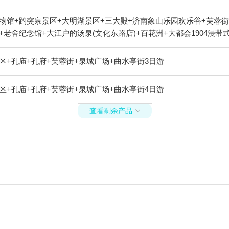
物馆+趵突泉景区+大明湖景区+三大殿+济南象山乐园欢乐谷+芙蓉街
老舍纪念馆+大江户的汤泉(文化东路店)+百花洲+大都会1904浸带
区+孔庙+孔府+芙蓉街+泉城广场+曲水亭街3日游
区+孔庙+孔府+芙蓉街+泉城广场+曲水亭街4日游
查看剩余产品
