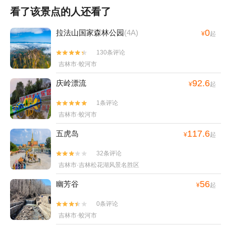
看了该景点的人还看了
0
拉法山国家森林公园
(4A)
¥
起
130条评论


吉林市·蛟河市
92.6
庆岭漂流
¥
起
1条评论


吉林市·蛟河市
117.6
五虎岛
¥
起
32条评论


吉林市·吉林松花湖风景名胜区
56
幽芳谷
¥
起
0条评论


吉林市·蛟河市