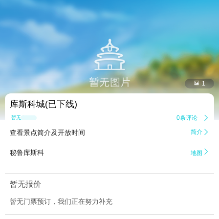


1
库斯科城(已下线)
0条评论

暂无点评
查看景点简介及开放时间
简介


秘鲁库斯科
地图
暂无报价
暂无门票预订，我们正在努力补充