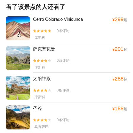
看了该景点的人还看了
299
Cerro Colorado Vinicunca
¥
起
0条评论


库斯科
201
萨克塞瓦曼
¥
起
0条评论


库斯科
288
太阳神殿
¥
起
0条评论


库斯科
188
圣谷
¥
起
0条评论


乌鲁班巴