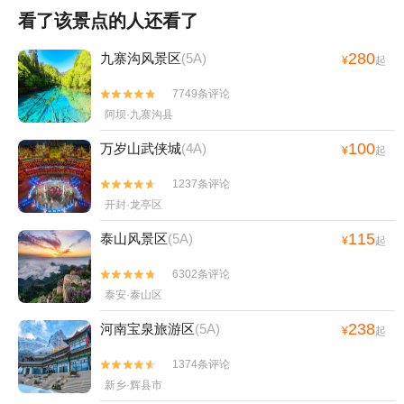
看了该景点的人还看了
280
九寨沟风景区
(5A)
¥
起
7749条评论


阿坝·九寨沟县
100
万岁山武侠城
(4A)
¥
起
1237条评论


开封·龙亭区
115
泰山风景区
(5A)
¥
起
6302条评论


泰安·泰山区
238
河南宝泉旅游区
(5A)
¥
起
1374条评论


新乡·辉县市