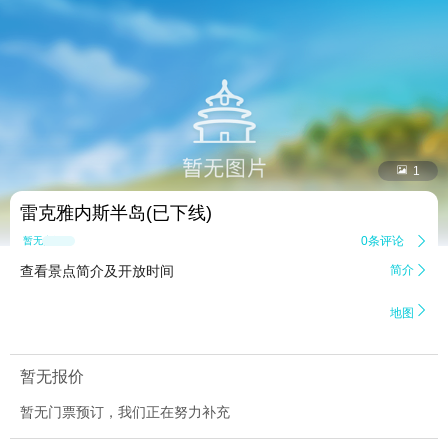


1
雷克雅内斯半岛(已下线)
0条评论

暂无点评
查看景点简介及开放时间
简介


地图
暂无报价
暂无门票预订，我们正在努力补充