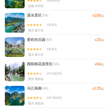
308条评论


恩施·坪坝营
106
濯水景区
(5A)
¥
起
1条评论


重庆·黔江区
20
爱莉丝庄园
(4A)
¥
起
4条评论


重庆·黔江区
84
酉阳桃花源景区
(5A)
¥
起
1471条评论


重庆·酉阳县
135
乌江画廊
(4A)
¥
起
1067条评论


重庆·酉阳县