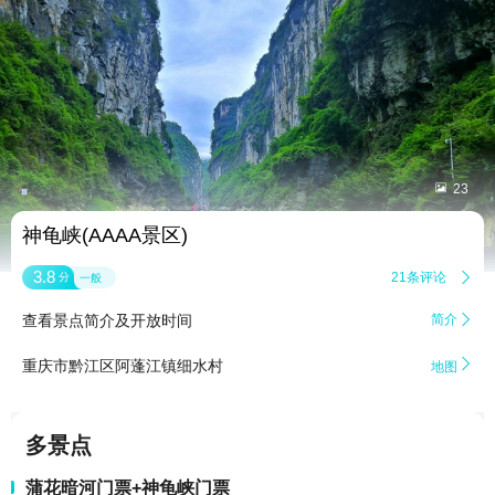


23
神龟峡(AAAA景区)
3.8
21条评论

分
一般
查看景点简介及开放时间
简介


重庆市黔江区阿蓬江镇细水村
地图
多景点
蒲花暗河门票+神龟峡门票