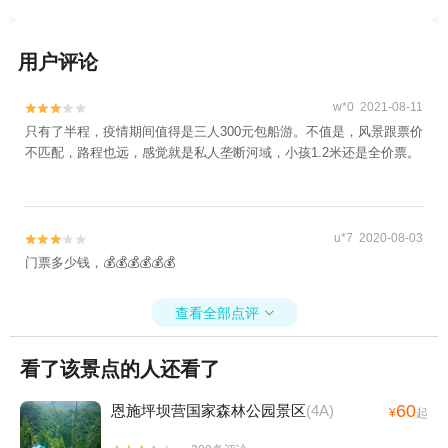
用户评论
w*0 2021-08-11


只有了半程，疫情期间值得是三人300元包船游。不值是，风景跟票价
不匹配，路程也远，感觉就是私人垄断河域，小孩1.2米还是全价票。
u*7 2020-08-03


门票多少钱，💰💰💰💰💰💰
查看全部点评

看了该景点的人还看了
60
恩施坪坝营国家森林公园景区
(4A)
¥
起