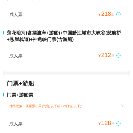
218
成人票

¥
起
蒲花暗河(含摆渡车+游船)+中国黔江城市大峡谷(慈航桥
+悬崖栈道)+神龟峡门票(含游船)
212
成人票

¥
起
门票+游船
门票+游船票
优待政策：儿童票(6周岁(含)以下或1.2米(含)以下)

128
成人票

¥
起