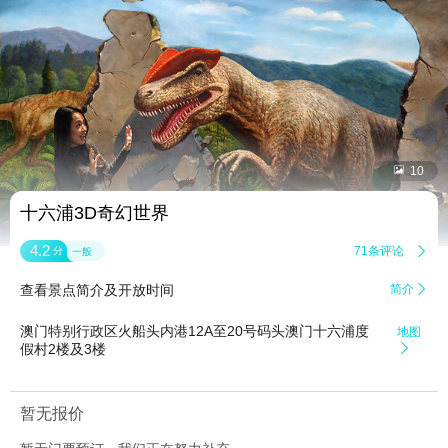


10
十六浦3D奇幻世界
4.2
71条评论

分
一般
查看景点简介及开放时间
简介

澳门特别行政区火船头内港12A至20号码头澳门十六浦度
地图
假村2楼及3楼

暂无报价