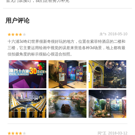
暂无门票预订，我们正在努力补充
用户评论
永*s 2018-05-10


十六浦3d奇幻世界很新奇很好玩的地方，位置在索菲特酒店的二楼和
三楼，它主要运用绘画中视觉的误差来营造各种3d场景，地上都有最
佳拍摄角度的标示很贴心很适合拍照。
同*王 2018-03-12

