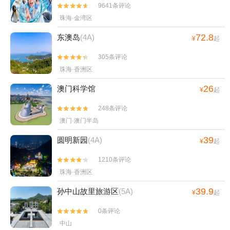
9641条评论


珠海·金湾区
72.8
东澳岛
(4A)
¥
起
305条评论


珠海·香洲区
26
澳门科学馆
¥
起
248条评论


澳门·澳门半岛
39
圆明新园
(4A)
¥
起
1210条评论


珠海·香洲区
39.9
孙中山故里旅游区
(5A)
¥
起
0条评论


中山