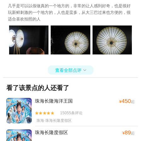
几乎是可以以假做真的一个地方的，非常的让人感到好奇，也是很好
玩新鲜刺激的一个地方的，人也是蛮多，从大三巴过来也方便的，很
适合喜欢拍照的人
查看全部点评

看了该景点的人还看了
450
珠海长隆海洋王国
¥
起
15055条评论


珠海·珠海长隆度假区
89
珠海长隆度假区
¥
起