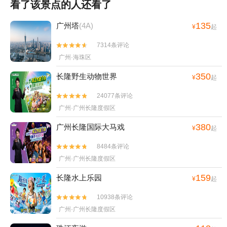
看了该景点的人还看了
135
广州塔
(4A)
¥
起
7314条评论


广州·海珠区
350
长隆野生动物世界
¥
起
24077条评论


广州·广州长隆度假区
380
广州长隆国际大马戏
¥
起
8484条评论


广州·广州长隆度假区
159
长隆水上乐园
¥
起
10938条评论


广州·广州长隆度假区