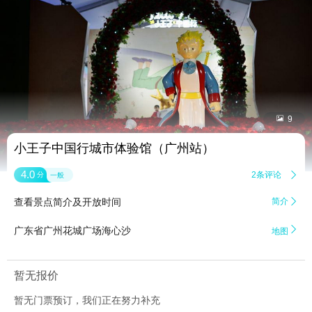


9
小王子中国行城市体验馆（广州站）
4.0
2条评论

分
一般
查看景点简介及开放时间
简介


广东省广州花城广场海心沙
地图
暂无报价
暂无门票预订，我们正在努力补充