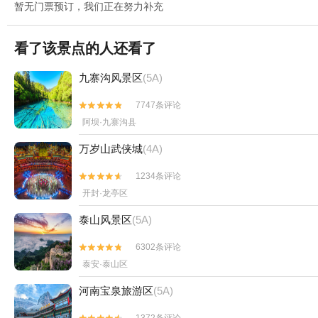
暂无门票预订，我们正在努力补充
看了该景点的人还看了
九寨沟风景区
(5A)
7747条评论


阿坝·九寨沟县
万岁山武侠城
(4A)
1234条评论


开封·龙亭区
泰山风景区
(5A)
6302条评论


泰安·泰山区
河南宝泉旅游区
(5A)