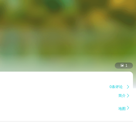

1
0条评论

简介


地图