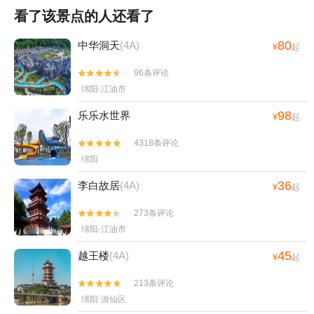
看了该景点的人还看了
80
中华洞天
(4A)
¥
起
96条评论


绵阳·江油市
98
乐乐水世界
¥
起
4318条评论


绵阳
36
李白故居
(4A)
¥
起
273条评论


绵阳·江油市
45
越王楼
(4A)
¥
起
213条评论


绵阳·游仙区