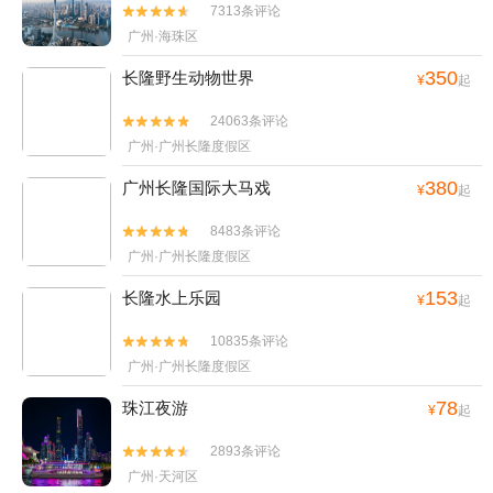
7313条评论


广州·海珠区
350
长隆野生动物世界
¥
起
24063条评论


广州·广州长隆度假区
380
广州长隆国际大马戏
¥
起
8483条评论


广州·广州长隆度假区
153
长隆水上乐园
¥
起
10835条评论


广州·广州长隆度假区
78
珠江夜游
¥
起
2893条评论


广州·天河区