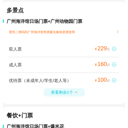
多景点
广州海洋馆日场门票+广州动物园门票
需凭二维码到广州海洋馆售票窗兑换纸质票使用

229
双人票

¥
起
160
成人票

¥
起
100
优待票（未成年人/学生/老人等）

¥
起
查看剩余1个

餐饮+门票
广州海洋馆日场门票+爆米花