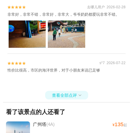
去哪儿用户 2026-02-28


非常好，非常不错，非常好，非常大，爷爷奶奶都爱玩非常不错。
s*7 2026-07-22


性价比很高，市区的海洋世界，对于小朋友来说已足够
查看全部点评

看了该景点的人还看了
135
广州塔
(4A)
¥
起