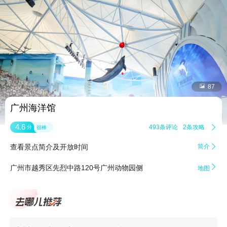


87
广州海洋馆
4.6
493条评论
2条攻略

分
很棒
查看景点简介及开放时间
简介


广州市越秀区先烈中路120号广州动物园侧
地图