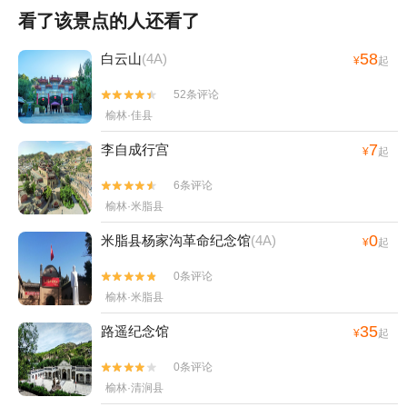
看了该景点的人还看了
58
白云山
(4A)
¥
起
52条评论


榆林·佳县
7
李自成行宫
¥
起
6条评论


榆林·米脂县
0
米脂县杨家沟革命纪念馆
(4A)
¥
起
0条评论


榆林·米脂县
35
路遥纪念馆
¥
起
0条评论


榆林·清涧县