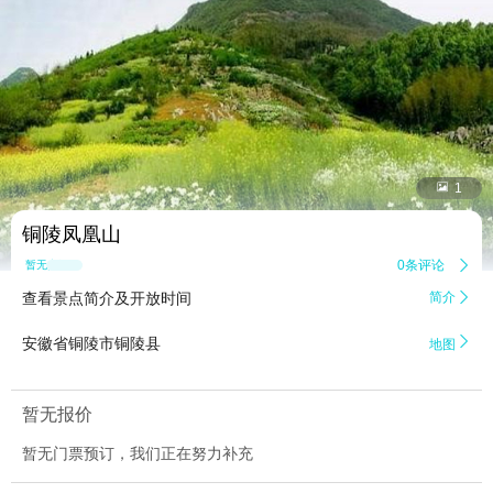


1
铜陵凤凰山
0条评论

暂无点评
查看景点简介及开放时间
简介


安徽省铜陵市铜陵县
地图
暂无报价
暂无门票预订，我们正在努力补充