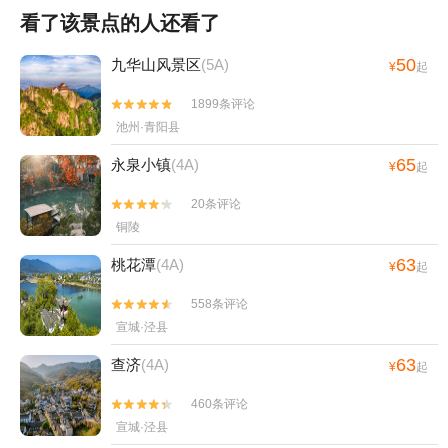
看了该景点的人还看了
50
九华山风景区
(5A)
¥
起
1899条评论


池州·青阳县
65
永泉小镇
(4A)
¥
起
20条评论


铜陵
63
桃花潭
(4A)
¥
起
558条评论


宣城·泾县
63
查济
(4A)
¥
起
460条评论


宣城·泾县