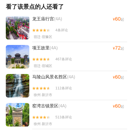
看了该景点的人还看了
60
龙王庙行宫
(4A)
¥
起
4条评论


宿迁·宿豫区
72
项王故里
(4A)
¥
起
467条评论


宿迁·宿城区
60
马陵山风景名胜区
(4A)
¥
起
112条评论


徐州·新沂市
60
窑湾古镇景区
(4A)
¥
起
513条评论


徐州·新沂市