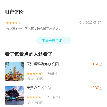
用户评论
C*g 2015-05-27


马场道的一个艺术馆，适合懂艺术的人。
查看全部点评

看了该景点的人还看了
150
天津玛雅海滩水公园
¥
起
59条评论


天津·东丽区
230
天津欢乐谷
(4A)
¥
起
3209条评论


天津·东丽区