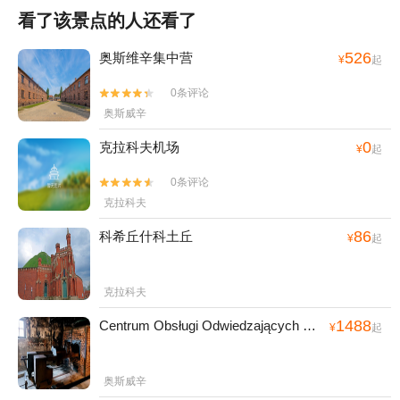
看了该景点的人还看了
526
奥斯维辛集中营
¥
起
0条评论


奥斯威辛
0
克拉科夫机场
¥
起
0条评论


克拉科夫
86
科希丘什科土丘
¥
起
克拉科夫
1488
Centrum Obsługi Odwiedzających Muzeum Auschwitz-Birkenau
¥
起
奥斯威辛