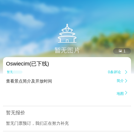


1
Oswiecim(已下线)
0条评论

暂无点评
查看景点简介及开放时间
简介


地图
暂无报价
暂无门票预订，我们正在努力补充