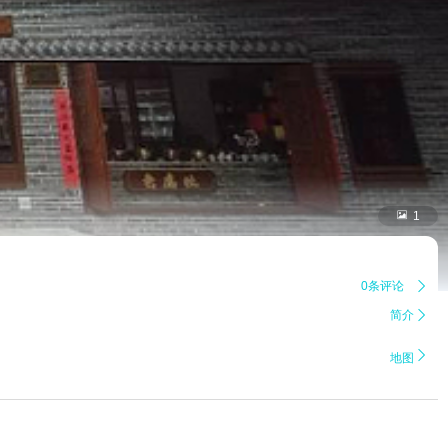

1
0条评论

简介


地图