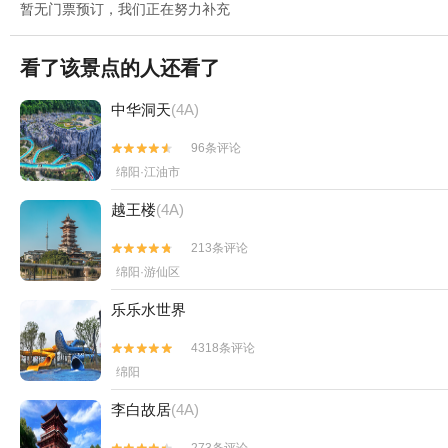
暂无门票预订，我们正在努力补充
看了该景点的人还看了
中华洞天
(4A)
96条评论


绵阳·江油市
越王楼
(4A)
213条评论


绵阳·游仙区
乐乐水世界
4318条评论


绵阳
李白故居
(4A)