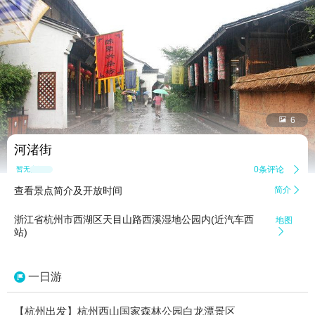


6
河渚街
0条评论

暂无点评
查看景点简介及开放时间
简介

浙江省杭州市西湖区天目山路西溪湿地公园内(近汽车西
地图
站)

一日游
【杭州出发】杭州西山国家森林公园白龙潭景区