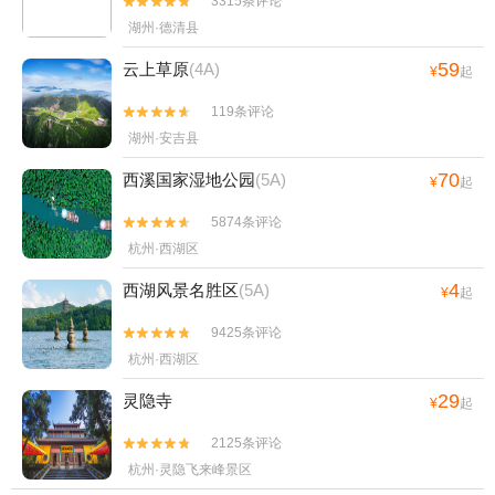
3315条评论


湖州·德清县
59
云上草原
(4A)
¥
起
119条评论


湖州·安吉县
70
西溪国家湿地公园
(5A)
¥
起
5874条评论


杭州·西湖区
4
西湖风景名胜区
(5A)
¥
起
9425条评论


杭州·西湖区
29
灵隐寺
¥
起
2125条评论


杭州·灵隐飞来峰景区