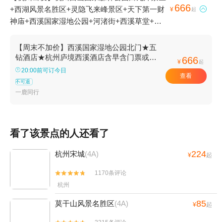
666
+西湖风景名胜区+灵隐飞来峰景区+天下第一财

¥
起
神庙+西溪国家湿地公园+河渚街+西溪草堂+西
溪湿地印象摇橹船+西溪天堂商业街+西溪湿地洪
园+西溪湿地高庄+杭州湿地植物园+河渚塔+蒋
【周末不加价】西溪国家湿地公园北门★五
相公祠+《今夕共西溪》演出+西溪城市文化公园
钻酒店★杭州庐境西溪酒店含早含门票或换
666
¥
起
船票-近西湖风景名胜区
+洪园奇妙游+西溪湿地董湾+西溪天堂+西湖1日
20:00前可订今日
查看
游
不可退
一鹿同行
看了该景点的人还看了
224
杭州宋城
(4A)
¥
起
1170条评论


杭州
85
莫干山风景名胜区
(4A)
¥
起