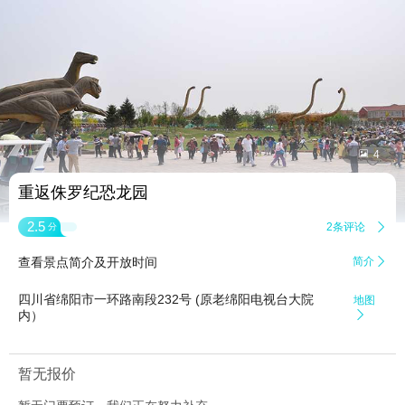


4
重返侏罗纪恐龙园
2.5
2条评论

分
查看景点简介及开放时间
简介

四川省绵阳市一环路南段232号 (原老绵阳电视台大院
地图
内）

暂无报价