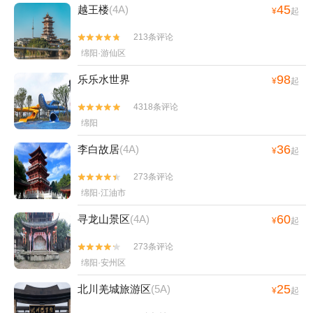
45
越王楼
(4A)
¥
起
213条评论


绵阳·游仙区
98
乐乐水世界
¥
起
4318条评论


绵阳
36
李白故居
(4A)
¥
起
273条评论


绵阳·江油市
60
寻龙山景区
(4A)
¥
起
273条评论


绵阳·安州区
25
北川羌城旅游区
(5A)
¥
起