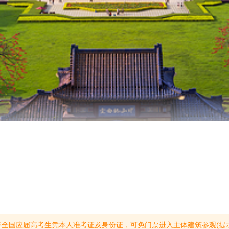
全国应届高考生凭本人准考证及身份证，可免门票进入主体建筑参观(提示有效期202