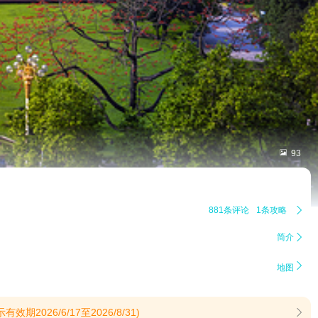

93
881条评论
1条攻略

简介


地图
6/6/17至2026/8/31)
