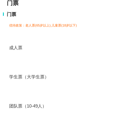
门票
门票
优待政策：老人票(65岁以上),儿童票(18岁以下)
成人票
学生票（大学生票）
团队票（10-49人）