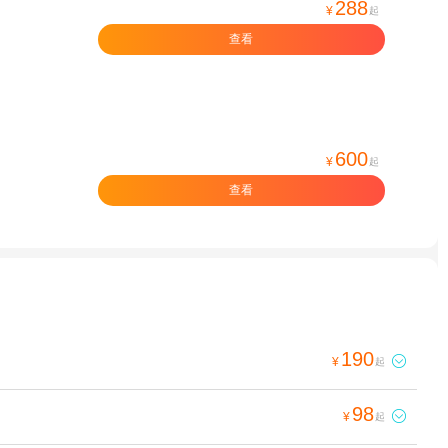
288
¥
起
查看
600
¥
起
查看
190

¥
起
98

¥
起