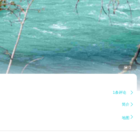

3
1条评论

简介


地图