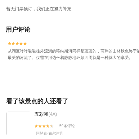
暂无门票预订，我们正在努力补充
用户评论


从湖区哗哗啦啦往外流淌的喀纳斯河同样是蓝蓝的，两岸的山林秋色终于
最美的河流了。仅需在河边坐着静静地环顾四周就是一种莫大的享受。
看了该景点的人还看了
五彩滩
(4A)
59条评论


阿勒泰·布尔津县