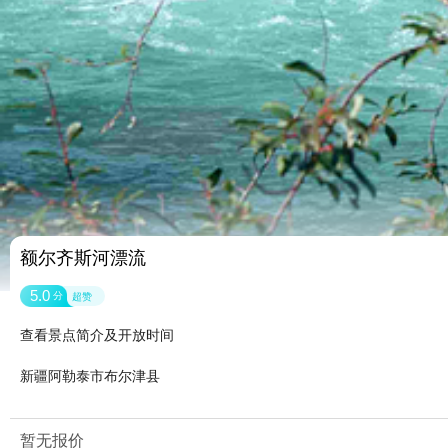
额尔齐斯河漂流
5.0
分
超赞
查看景点简介及开放时间
新疆阿勒泰市布尔津县
暂无报价