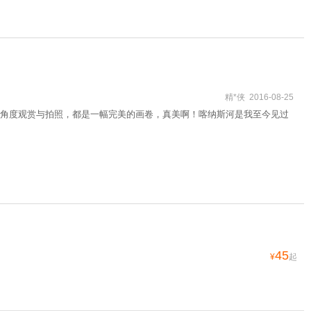
精*侠 2016-08-25
角度观赏与拍照，都是一幅完美的画卷，真美啊！喀纳斯河是我至今见过
45
¥
起