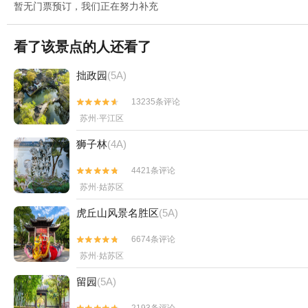
暂无门票预订，我们正在努力补充
看了该景点的人还看了
拙政园
(5A)
13235条评论


苏州·平江区
狮子林
(4A)
4421条评论


苏州·姑苏区
虎丘山风景名胜区
(5A)
6674条评论


苏州·姑苏区
留园
(5A)