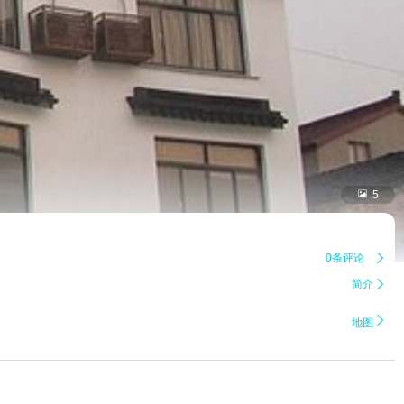

5
0条评论

简介


地图