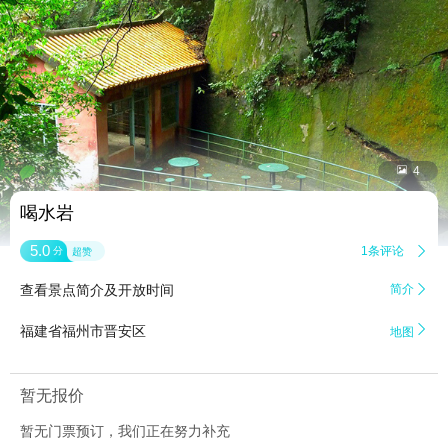


4
喝水岩
5.0
1条评论

分
超赞
查看景点简介及开放时间
简介


福建省福州市晋安区
地图
暂无报价
暂无门票预订，我们正在努力补充