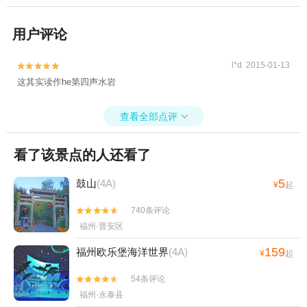
用户评论
l*d 2015-01-13


这其实读作he第四声水岩
查看全部点评

看了该景点的人还看了
5
鼓山
(4A)
¥
起
740条评论


福州·晋安区
159
福州欧乐堡海洋世界
(4A)
¥
起
54条评论


福州·永泰县