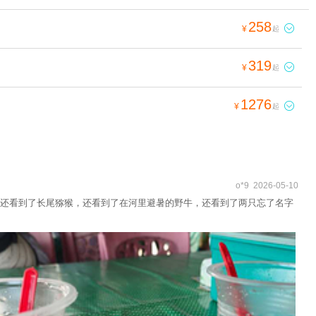
258

¥
起
319

¥
起
1276

¥
起
o*9 2026-05-10
还看到了长尾猕猴，还看到了在河里避暑的野牛，还看到了两只忘了名字