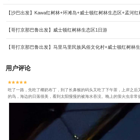
【沙巴出发】Kawa红树林+环滩岛+威士顿红树林生态区+孟河红
【哥打京那巴鲁出发】威士顿红树林生态区1日游
【哥打京那巴鲁出发】马里马里民族风俗文化村+威士顿红树林生
用户评论


吃了一路，先吃了椰奶布丁，到了长鼻猴的码头又吃了下午茶，上岸之后
的鸟，海边的日落很美，看到太阳慢慢的被海水吞没。晚上的萤火虫非常