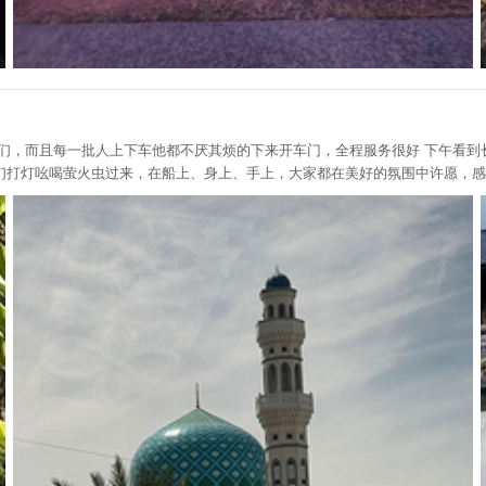
们，而且每一批人上下车他都不厌其烦的下来开车门，全程服务很好 下午看
们打灯吆喝萤火虫过来，在船上、身上、手上，大家都在美好的氛围中许愿，感