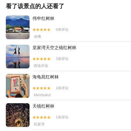
看了该景点的人还看了
伟申红树林
0条评论


保佛
皇家湾天空之镜红树林
3条评论


西海岸省
海龟苑红树林
2条评论


Membakut
天镜红树林
1条评论


旺家湾