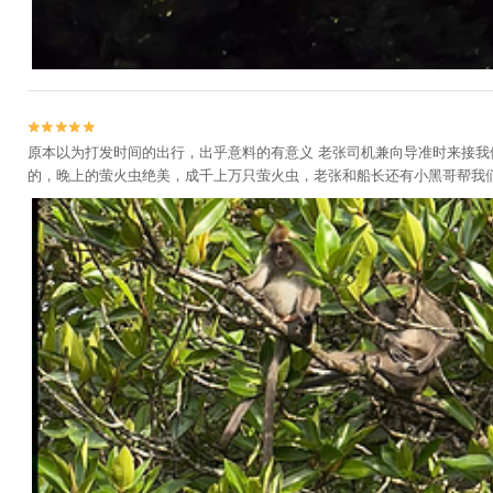


原本以为打发时间的出行，出乎意料的有意义 老张司机兼向导准时来接我
的，晚上的萤火虫绝美，成千上万只萤火虫，老张和船长还有小黑哥帮我