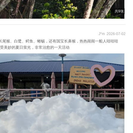
共9张
J*m 2026-07-02
到长尾猴、白鹭、鳄鱼、蜥蜴，还有国宝长鼻猴，热热闹闹一船人哇哇哇
受美妙的夏日萤光，非常治愈的一天活动